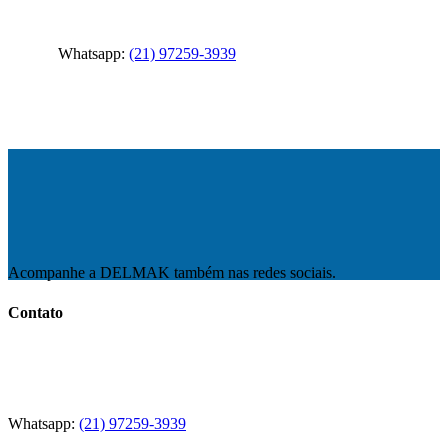
Whatsapp:
(21) 97259-3939
Acompanhe a DELMAK também nas redes sociais.
Contato
Rio de Janeiro
Av. Ayrton Senna, 2600 BL 3 SL 343
Complexo corporativo e comercial Link Offices
CEP 22775-003
Whatsapp:
(21) 97259-3939